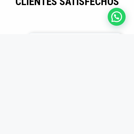
CLIENTES SATISFECHOS
Mayor eficiencia en
producción
Los insertos son
duraderos y precisos.
Desde que los usamos,
redujimos tiempos
muertos en producción.