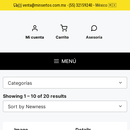
Saltar
📨
venta@minsertos.com.mx
-
(55) 32159240
-
México 🇲🇽
al
contenido
Mi cuenta
Carrito
Asesoría
MENÚ
Categorías
Showing 1 – 10 of 20 results
Sort by Newness
Image
Details