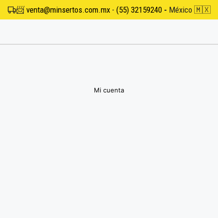
📨
venta@minsertos.com.mx
-
(55) 32159240
-
México 🇲🇽
Mi cuenta