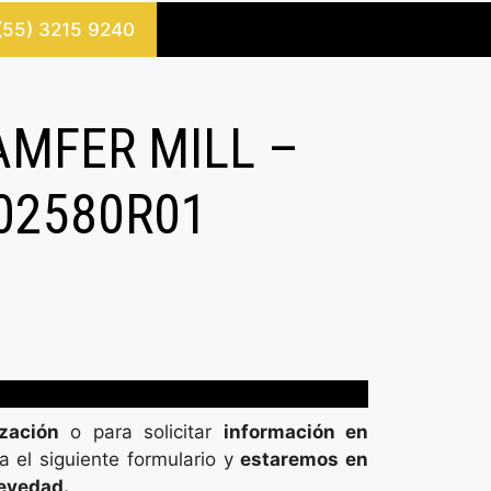
 (55) 3215 9240
MFER MILL –
02580R01
ización
o para solicitar
información en
na el siguiente formulario y
estaremos en
revedad.