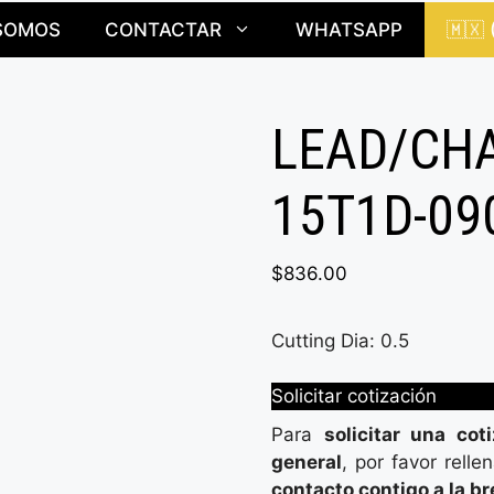
SOMOS
CONTACTAR
WHATSAPP
🇲🇽
LEAD/CHA
15T1D-09
$
836.00
Cutting Dia: 0.5
Solicitar cotización
Para
solicitar una cot
general
, por favor relle
contacto contigo a la b