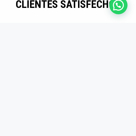
CLIENTES SATISFECHOS
Mayor eficiencia en
producción
Los insertos son
duraderos y precisos.
Desde que los usamos,
redujimos tiempos
muertos en producción.