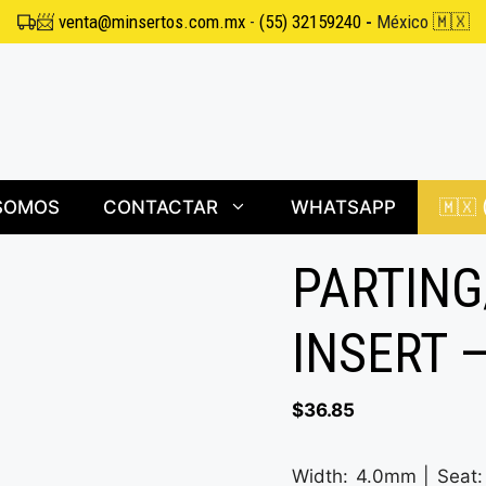
📨
venta@minsertos.com.mx
-
(55) 32159240
-
México 🇲🇽
SOMOS
CONTACTAR
WHATSAPP
🇲🇽
PARTING
INSERT 
$
36.85
Width: 4.0mm | Seat: 