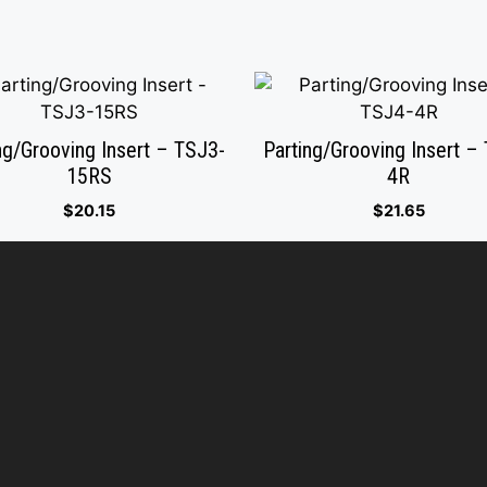
ng/Grooving Insert – TSJ3-
Parting/Grooving Insert –
15RS
4R
$
20.15
$
21.65