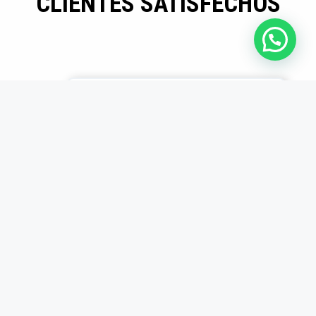
CLIENTES SATISFECHOS
Mayor eficiencia en
producción
Los insertos son
duraderos y precisos.
Desde que los usamos,
redujimos tiempos
muertos en producción.