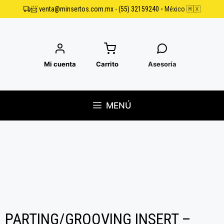
Saltar
📨
venta@minsertos.com.mx
-
(55) 32159240
-
México 🇲🇽
al
contenido
Mi cuenta
Carrito
Asesoría
MENÚ
PARTING/GROOVING INSERT –