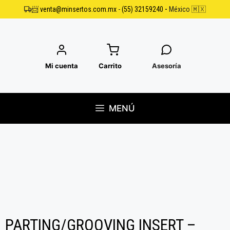
Saltar
📨
venta@minsertos.com.mx
-
(55) 32159240
-
México 🇲🇽
al
contenido
Mi cuenta
Carrito
Asesoría
MENÚ
PARTING/GROOVING INSERT –