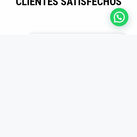
CLIENTES SATISFECHOS
Mayor eficiencia en
producción
Los insertos son
duraderos y precisos.
Desde que los usamos,
redujimos tiempos
muertos en producción.