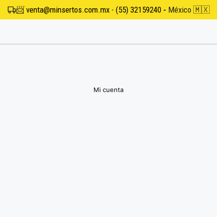
📨
venta@minsertos.com.mx
-
(55) 32159240
-
México 🇲🇽
Mi cuenta