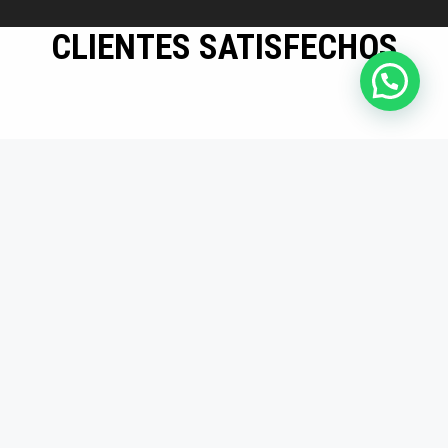
CLIENTES SATISFECHOS
Mayor eficiencia en
producción
Los insertos son
duraderos y precisos.
Desde que los usamos,
redujimos tiempos
muertos en producción.