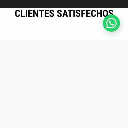
CLIENTES SATISFECHOS
Mayor eficiencia en
producción
Los insertos son
duraderos y precisos.
Desde que los usamos,
redujimos tiempos
muertos en producción.