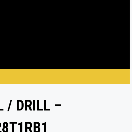
 / DRILL –
28T1RB1