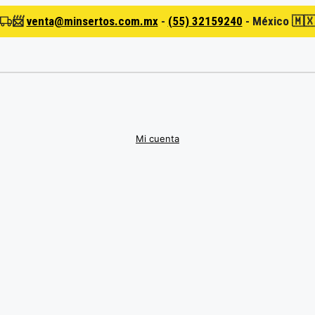
📨
venta@minsertos.com.mx
-
(55) 32159240
-
México 🇲
Mi cuenta