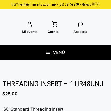
Saltar
📨
venta@minsertos.com.mx
-
(55) 32159240
-
México 🇲🇽
al
contenido
Mi cuenta
Carrito
Asesoría
MENÚ
THREADING INSERT – 11IR48UNJ
$
25.00
ISO Standard Threading Insert.