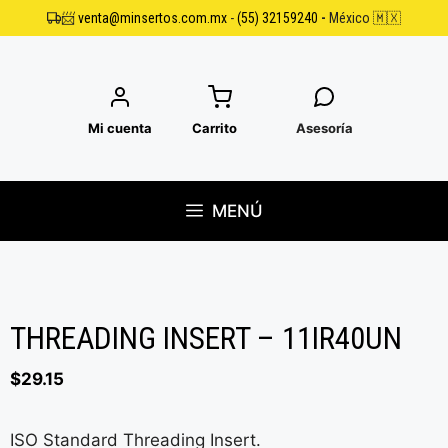
Saltar
📨
venta@minsertos.com.mx
-
(55) 32159240
-
México 🇲🇽
al
contenido
Mi cuenta
Carrito
Asesoría
MENÚ
THREADING INSERT – 11IR40UN
$
29.15
ISO Standard Threading Insert.