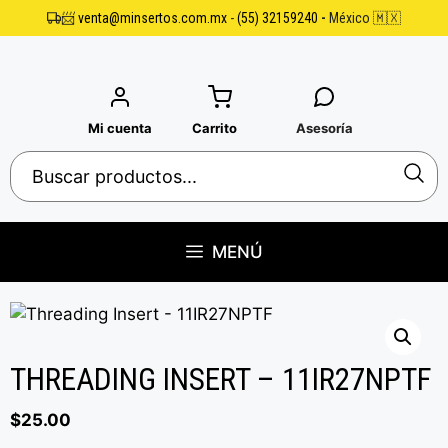
Saltar
📨
venta@minsertos.com.mx
-
(55) 32159240
-
México 🇲🇽
al
contenido
Mi cuenta
Carrito
Asesoría
MENÚ
THREADING INSERT – 11IR27NPTF
$
25.00