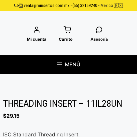
Saltar
📨
venta@minsertos.com.mx
-
(55) 32159240
-
México 🇲🇽
al
contenido
Mi cuenta
Carrito
Asesoría
MENÚ
THREADING INSERT – 11IL28UN
$
29.15
ISO Standard Threading Insert.