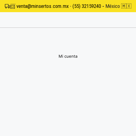
📨
venta@minsertos.com.mx
-
(55) 32159240
-
México 🇲🇽
Mi cuenta