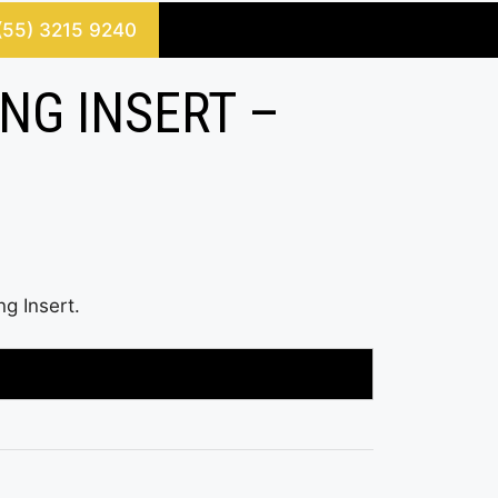
 (55) 3215 9240
NG INSERT –
g Insert.