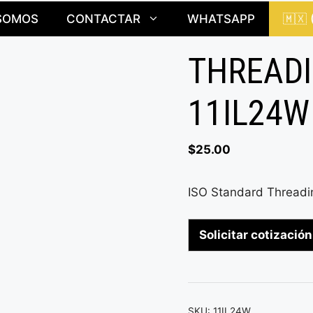
SOMOS
CONTACTAR
WHATSAPP
🇲🇽
THREADI
11IL24W
$
25.00
ISO Standard Threadin
Solicitar cotización
SKU:
11IL24W