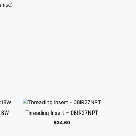
s (ISO)
R18W
Threading Insert – 08IR27NPT
$
34.60