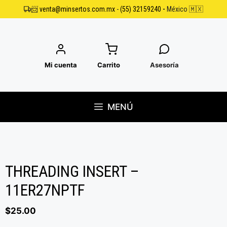
Saltar
📨
venta@minsertos.com.mx
-
(55) 32159240
-
México 🇲🇽
al
contenido
Mi cuenta
Carrito
Asesoría
MENÚ
THREADING INSERT –
11ER27NPTF
$
25.00