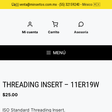
Saltar
📨
venta@minsertos.com.mx
-
(55) 32159240
-
México 🇲🇽
al
contenido
Mi cuenta
Carrito
Asesoría
MENÚ
THREADING INSERT – 11ER19W
$
25.00
ISO Standard Threading Insert.