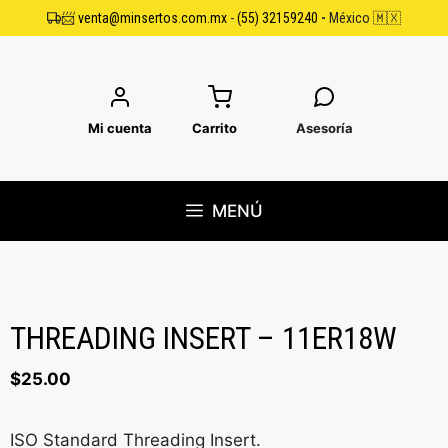
Saltar
📨
venta@minsertos.com.mx
-
(55) 32159240
-
México 🇲🇽
al
contenido
Mi cuenta
Carrito
Asesoría
MENÚ
THREADING INSERT – 11ER18W
$
25.00
ISO Standard Threading Insert.