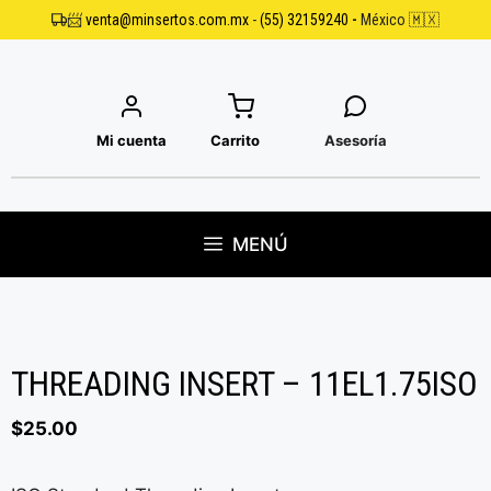
Saltar
📨
venta@minsertos.com.mx
-
(55) 32159240
-
México 🇲🇽
al
contenido
Mi cuenta
Carrito
Asesoría
MENÚ
THREADING INSERT – 11EL1.75ISO
$
25.00