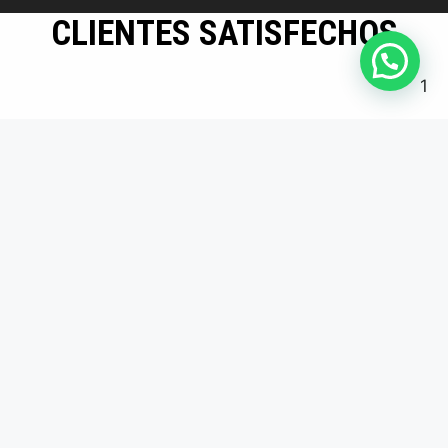
CLIENTES SATISFECHOS
1
Mayor eficiencia en
producción
Los insertos son
duraderos y precisos.
Desde que los usamos,
redujimos tiempos
muertos en producción.