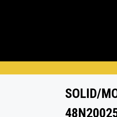
SOLID/M
48N2002