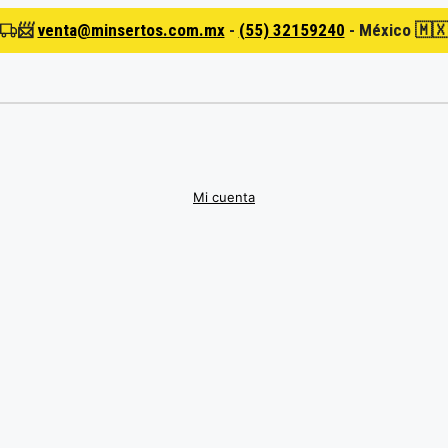
📨
venta@minsertos.com.mx
-
(55) 32159240
-
México 🇲
Mi cuenta