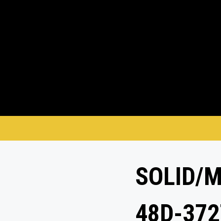
SOLID/
48D-37