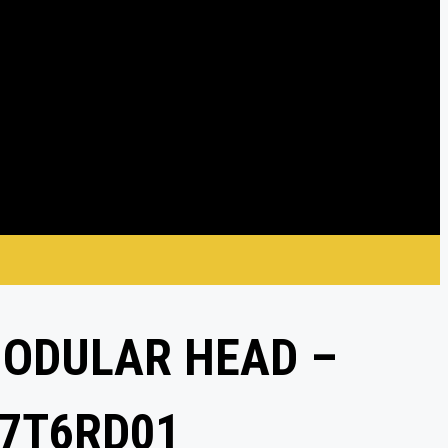
MODULAR HEAD –
27T6RD01