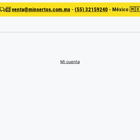
📨
venta@minsertos.com.mx
-
(55) 32159240
-
México 🇲
Mi cuenta