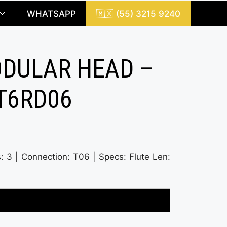
WHATSAPP
🇲🇽 (55) 3215 9240
ODULAR HEAD –
T6RD06
s: 3 | Connection: T06 | Specs: Flute Len: