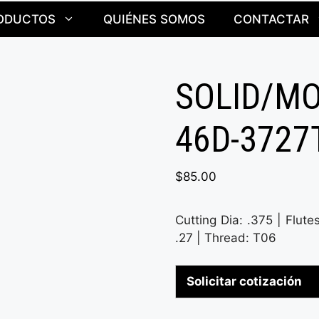
ODUCTOS
QUIÉNES SOMOS
CONTACTAR
SOLID/M
46D-3727
$
85.00
Cutting Dia: .375 | Flute
.27 | Thread: T06
Solicitar cotización