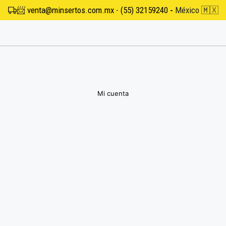
📨
venta@minsertos.com.mx
-
(55) 32159240
-
México 🇲🇽
Mi cuenta