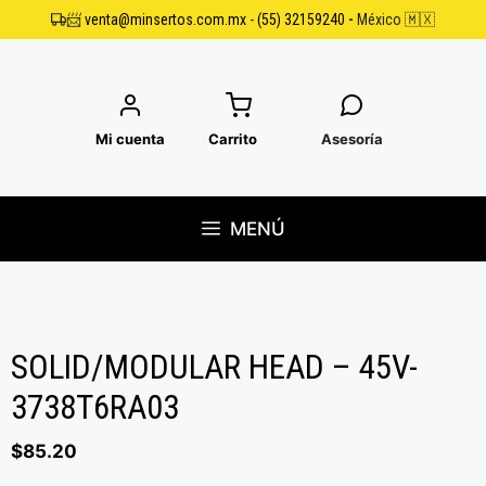
Saltar
📨
venta@minsertos.com.mx
-
(55) 32159240
-
México 🇲🇽
al
contenido
Mi cuenta
Carrito
Asesoría
MENÚ
SOLID/MODULAR HEAD – 45V-
3738T6RA03
$
85.20