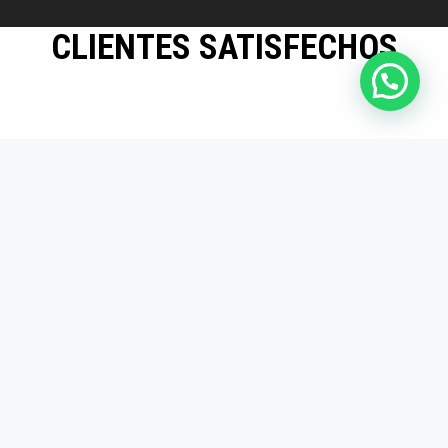
CLIENTES SATISFECHOS
Mayor eficiencia en
producción
Los insertos son
duraderos y precisos.
Desde que los usamos,
redujimos tiempos
muertos en producción.