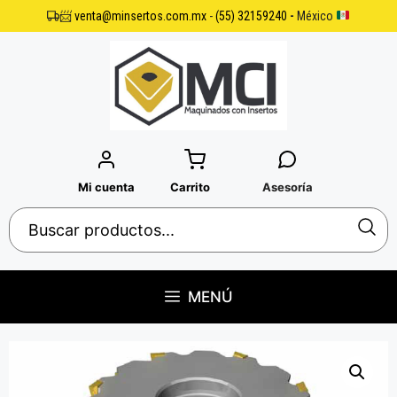
Saltar
📨
venta@minsertos.com.mx
-
(55) 32159240
-
México
al
contenido
Mi cuenta
Carrito
Asesoría
MENÚ