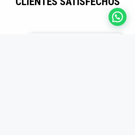
CLIENTES SATISFECHOS
Mayor eficiencia en
producción
Los insertos son
duraderos y precisos.
Desde que los usamos,
redujimos tiempos
muertos en producción.