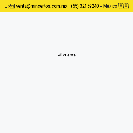
📨
venta@minsertos.com.mx
-
(55) 32159240
-
México 🇲🇽
Mi cuenta