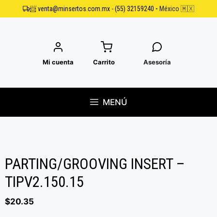
Saltar
📨
venta@minsertos.com.mx
-
(55) 32159240
-
México 🇲🇽
al
contenido
Mi cuenta
Carrito
Asesoría
MENÚ
PARTING/GROOVING INSERT –
TIPV2.150.15
$
20.35