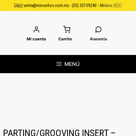
Saltar
📨
venta@minsertos.com.mx
-
(55) 32159240
-
México 🇲🇽
al
contenido
Mi cuenta
Carrito
Asesoría
MENÚ
PARTING/GROOVING INSERT –