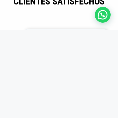
CLIENTES SATISFECHOS
Mayor eficiencia en
producción
Los insertos son
duraderos y precisos.
Desde que los usamos,
redujimos tiempos
muertos en producción.