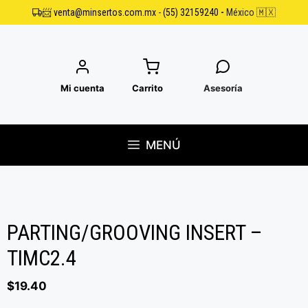
Saltar
📨
venta@minsertos.com.mx
-
(55) 32159240
-
México 🇲🇽
al
contenido
Mi cuenta
Carrito
Asesoría
MENÚ
PARTING/GROOVING INSERT –
TIMC2.4
$
19.40