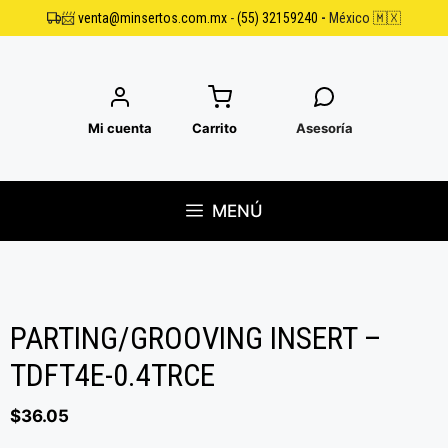
Saltar
📨
venta@minsertos.com.mx
-
(55) 32159240
-
México 🇲🇽
al
contenido
Mi cuenta
Carrito
Asesoría
MENÚ
PARTING/GROOVING INSERT –
TDFT4E-0.4TRCE
$
36.05