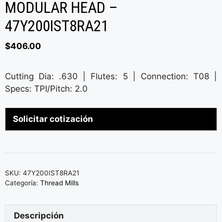
MODULAR HEAD –
47Y200IST8RA21
$
406.00
Cutting Dia: .630 | Flutes: 5 | Connection: T08 |
Specs: TPI/Pitch: 2.0
Solicitar cotización
SKU:
47Y200IST8RA21
Categoría:
Thread Mills
Descripción