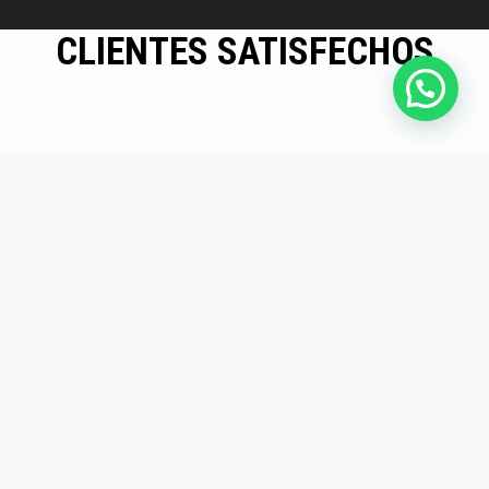
CLIENTES SATISFECHOS
Mayor eficiencia en
producción
Los insertos son
duraderos y precisos.
Desde que los usamos,
redujimos tiempos
muertos en producción.