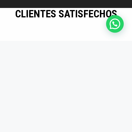
CLIENTES SATISFECHOS
Mayor eficiencia en
producción
Los insertos son
duraderos y precisos.
Desde que los usamos,
redujimos tiempos
muertos en producción.