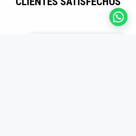
CLIENTES SATISFECHOS
Mayor eficiencia en
producción
Los insertos son
duraderos y precisos.
Desde que los usamos,
redujimos tiempos
muertos en producción.