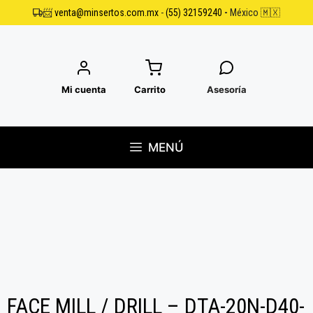
Saltar
📨
venta@minsertos.com.mx
-
(55) 32159240
-
México 🇲🇽
al
contenido
Mi cuenta
Carrito
Asesoría
MENÚ
FACE MILL / DRILL – DTA-20N-D40-