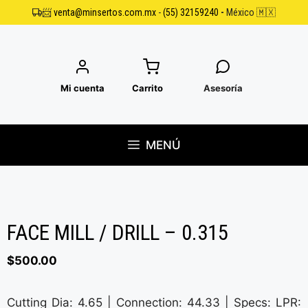
Saltar
📨
venta@minsertos.com.mx
-
(55) 32159240
-
México 🇲🇽
al
contenido
Mi cuenta
Carrito
Asesoría
MENÚ
FACE MILL / DRILL – 0.315
$
500.00
Cutting Dia: 4.65 | Connection: 44.33 | Specs: LPR: