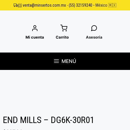
Saltar
📨
venta@minsertos.com.mx
-
(55) 32159240
-
México 🇲🇽
al
contenido
Mi cuenta
Carrito
Asesoría
MENÚ
END MILLS – DG6K-30R01