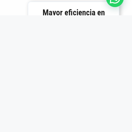
Mayor eficiencia en
producción
Los insertos son
duraderos y precisos.
Desde que los usamos,
redujimos tiempos
muertos en producción.
Carlos Méndez