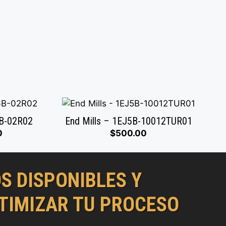
6B-02R02
End Mills – 1EJ5B-10012TUR01
0
$
500.00
 DISPONIBLES Y
TIMIZAR TU PROCESO