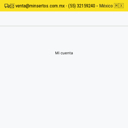
📨
venta@minsertos.com.mx
-
(55) 32159240
-
México 🇲🇽
Mi cuenta