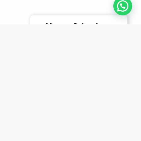
Mayor eficiencia en
producción
Los insertos son
duraderos y precisos.
Desde que los usamos,
redujimos tiempos
muertos en producción.
Carlos Méndez