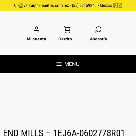
Saltar
📨
venta@minsertos.com.mx
-
(55) 32159240
-
México 🇲🇽
al
contenido
Mi cuenta
Carrito
Asesoría
MENÚ
END MILLS – 1EJ6A-0602778R01